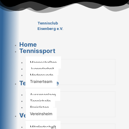
Zum
Inhalt
springen
Tennisclub
Eisenberg e.V.
Home
Tennissport
Mannschaften
Jugendarbeit
Medenrunde
Trainerteam
Tennisanlage
Aussenanlage
Tennishalle
Preislisten
Vereinsheim
Verein
Mitgliedschaft