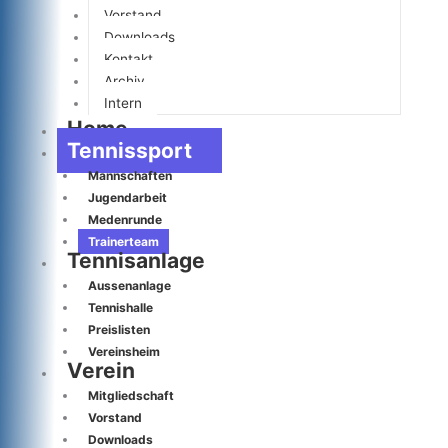
Vorstand
Downloads
Kontakt
Archiv
Intern
Home
Tennissport
Mannschaften
Jugendarbeit
Medenrunde
Trainerteam
Tennisanlage
Aussenanlage
Tennishalle
Preislisten
Vereinsheim
Verein
Mitgliedschaft
Vorstand
Downloads