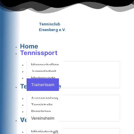
Zum
Inhalt
springen
Tennisclub
Eisenberg e.V.
Home
Tennissport
Mannschaften
Jugendarbeit
Medenrunde
Trainerteam
Tennisanlage
Aussenanlage
Tennishalle
Preislisten
Vereinsheim
Verein
Mitgliedschaft