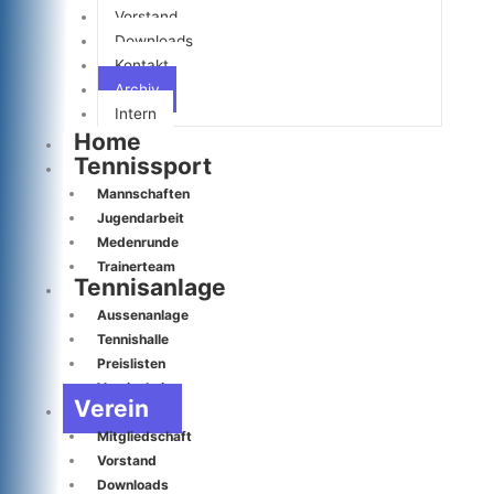
Vorstand
Downloads
Kontakt
Archiv
Intern
Home
Tennissport
Mannschaften
Jugendarbeit
Medenrunde
Trainerteam
Tennisanlage
Aussenanlage
Tennishalle
Preislisten
Vereinsheim
Verein
Mitgliedschaft
Vorstand
Downloads