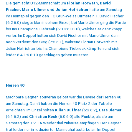
Die gemischt U12-Mannschaft um
Florian Horwath, David
Fischer, Mario Ullmer und Julian Hofrichter
hatte am Samstag
ihr Heimspiel gegen den TC Grün-Weiss Dirmstein 1. David Fischer
(6:2 6:0) siegte klar in seinem Einzel, bei Mario Ulmer ging die Partie
bis ins Champions Tiebreak (6:3 3:6 8:10), welches er ganz knapp
verlor. Im Doppel holten sich David Fischer mit Mario Ulmer dann
noch verdient den Sieg (7:5 6:1), während Florian Horwarth mit
Julian Hofrichter bis ins Champions Tiebreak kämpften und sich
leider 6:4 1:6 8:10 geschlagen geben mussten.
Herren 40
Machbare Gegner, souverän gelöst war die Devise der Herren 40
am Samstag. Damit haben die Herren 40 Platz 2 der Tabelle
erreichten. Im Einzel holten
Kilian Duffner
(6:3 6:2),
Lars Diemer
(6:1 6:2) und
Christian Keck
(6:0 6:0) alle Punkte, als sie am
Samstag den TV TA Weidenthal zuhause empfingen. Der Gegner
trat leider nur in reduzierter Mannschaftsstärke an. Im Doppel