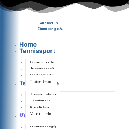
Zum
Inhalt
springen
Tennisclub
Eisenberg e.V.
Home
Tennissport
Mannschaften
Jugendarbeit
Medenrunde
Trainerteam
Tennisanlage
Aussenanlage
Tennishalle
Preislisten
Vereinsheim
Verein
Mitgliedschaft