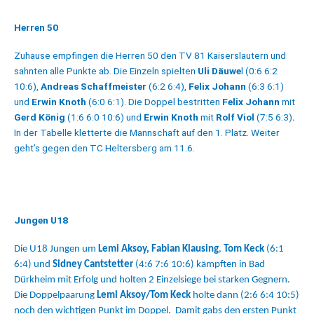
Herren 50
Zuhause empfingen die Herren 50 den TV 81 Kaiserslautern und
sahnten alle Punkte ab. Die Einzeln spielten
Uli Däuwe
l (0:6 6:2
10:6),
Andreas Schaffmeister
(6:2 6:4),
Felix Johann
(6:3 6:1)
und
Erwin Knoth
(6:0 6:1). Die Doppel bestritten
Felix Johann
mit
Gerd König
(1:6 6:0 10:6) und
Erwin Knoth
mit
Rolf Viol
(7:5 6:3)
.
In der Tabelle kletterte die Mannschaft auf den 1. Platz. Weiter
geht’s gegen den TC Heltersberg am 11.6.
Jungen U18
Die U18 Jungen um
Lemi Aksoy, Fabian Klausing
,
Tom Keck
(6:1
6:4) und
Sidney Cantstetter
(4:6 7:6 10:6) kämpften in Bad
Dürkheim mit Erfolg und holten 2 Einzelsiege bei starken Gegnern.
Die Doppelpaarung
Lemi Aksoy/Tom Keck
holte dann (2:6 6:4 10:5)
noch den wichtigen Punkt im Doppel. Damit gabs den ersten Punkt