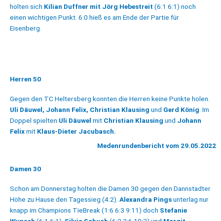
holten sich
Kilian Duffner mit Jörg Hebestreit
(6:1 6:1)
noch
einen wichtigen Punkt. 6:0 hieß es am Ende der Partie für
Eisenberg.
Herren 50
Gegen den TC Heltersberg konnten die Herren keine Punkte holen.
Uli Däuwel, Johann Felix, Christian Klausing
und
Gerd König
. Im
Doppel spielten
Uli Däuwel
mit
Christian Klausing
und
Johann
Felix
mit
Klaus-Dieter Jacubasch.
Medenrundenbericht vom 29.05.2022
Damen 30
Schon am Donnerstag holten die Damen 30 gegen den Dannstadter
Höhe zu Hause den Tagessieg (4:2).
Alexandra Pings
unterlag nur
knapp im Champions TieBreak (1:6 6:3 9:11) doch
Stefanie
Wunsch
(6:1 6:1),
Silvia Schuch
(6:2 3:6 10:3) und
Margit