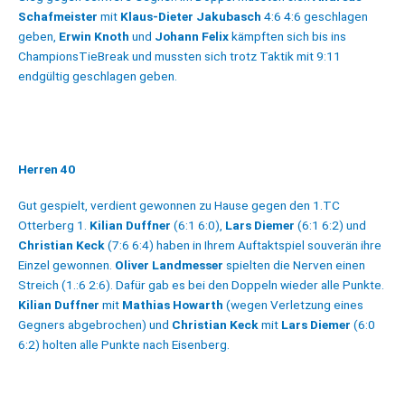
Schafmeister
mit
Klaus-Dieter Jakubasch
4:6 4:6 geschlagen
geben,
Erwin Knoth
und
Johann Felix
kämpften sich bis ins
ChampionsTieBreak und mussten sich trotz Taktik mit 9:11
endgültig geschlagen geben.
Herren 40
Gut gespielt, verdient gewonnen zu Hause gegen den 1.TC
Otterberg 1.
Kilian Duffner
(6:1 6:0),
Lars Diemer
(6:1 6:2) und
Christian Keck
(7:6 6:4) haben in Ihrem Auftaktspiel souverän ihre
Einzel gewonnen.
Oliver Landmesser
spielten die Nerven einen
Streich (1.:6 2:6). Dafür gab es bei den Doppeln wieder alle Punkte.
Kilian Duffner
mit
Mathias Howarth
(wegen Verletzung eines
Gegners abgebrochen) und
Christian Keck
mit
Lars Diemer
(6:0
6:2) holten alle Punkte nach Eisenberg.