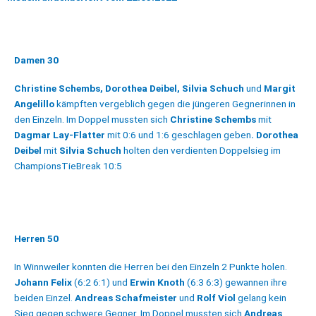
Damen 30
Christine Schembs, Dorothea Deibel, Silvia Schuch
und
Margit
Angelillo
kämpften vergeblich gegen die jüngeren Gegnerinnen in
den Einzeln. Im Doppel mussten sich
Christine Schembs
mit
Dagmar Lay-Flatter
mit 0:6 und 1:6 geschlagen geben
. Dorothea
Deibel
mit
Silvia Schuch
holten den verdienten Doppelsieg im
ChampionsTieBreak 10:5
Herren 50
In Winnweiler konnten die Herren bei den Einzeln 2 Punkte holen.
Johann Felix
(6:2 6:1) und
Erwin Knoth
(6:3 6:3) gewannen ihre
beiden Einzel.
Andreas Schafmeister
und
Rolf Viol
gelang kein
Sieg gegen schwere Gegner. Im Doppel mussten sich
Andreas