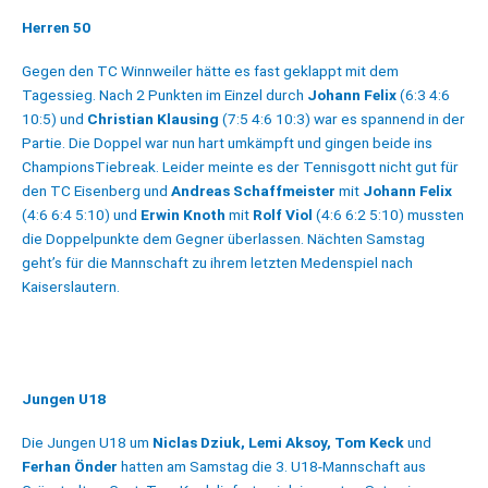
Herren 50
Gegen den TC Winnweiler hätte es fast geklappt mit dem
Tagessieg. Nach 2 Punkten im Einzel durch
Johann Felix
(6:3 4:6
10:5) und
Christian Klausing
(7:5 4:6 10:3) war es spannend in der
Partie. Die Doppel war nun hart umkämpft und gingen beide ins
ChampionsTiebreak. Leider meinte es der Tennisgott nicht gut für
den TC Eisenberg und
Andreas Schaffmeister
mit
Johann Felix
(4:6 6:4 5:10) und
Erwin Knoth
mit
Rolf Viol
(4:6 6:2 5:10) mussten
die Doppelpunkte dem Gegner überlassen. Nächten Samstag
geht’s für die Mannschaft zu ihrem letzten Medenspiel nach
Kaiserslautern.
Jungen U18
Die Jungen U18 um
Niclas Dziuk, Lemi Aksoy, Tom Keck
und
Ferhan Önder
hatten am Samstag die 3. U18-Mannschaft aus