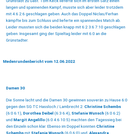
Grünstadt zu Gast. Tom Keck lieferte sich im ersten Satz einen
langen und spannenden Kampf, musste sich aber leider trotzdem
mit 4:6 2:6 geschlagen geben. Auch das Doppel Niclas/Ferhan
kämpfte bis zum Schluss und lieferte ein spannendes Match ab.
Leider mussten sich die beiden knapp mit 6:2 3:6 7:10 geschlagen
geben. Insgesamt ging der Spieltag leider mit 6:0 an die
Grünstadter.
Medenrundenbericht vom 12.06.2022
Damen 30
Die Sonne lacht und die Damen 30 gewinnen souverän zu Hause 6:0
gegen den SG TC Hassloch / Lambrecht 2.
Christine Schembs
(6:0 6:1),
Dorothea Deibel
(6:3 6:4),
Stefanie Wunsch
(6:0 6:2)
und
Margit Angelillo
(6:0 4:6 10:5) machten
den T
agessieg bei
den Einzeln schon klar. Ebenso im Doppel konnten
Christine
Schembs
mit
Stefanie Wunsch
(6:0 6:0) und
Alexandra