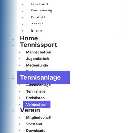
Vorstand
Downloads
Kontakt
Archiv
Intern
Home
Tennissport
Mannschaften
Jugendarbeit
Medenrunde
Trainerteam
Tennisanlage
Aussenanlage
Tennishalle
Preislisten
Vereinsheim
Verein
Mitgliedschaft
Vorstand
Downloads