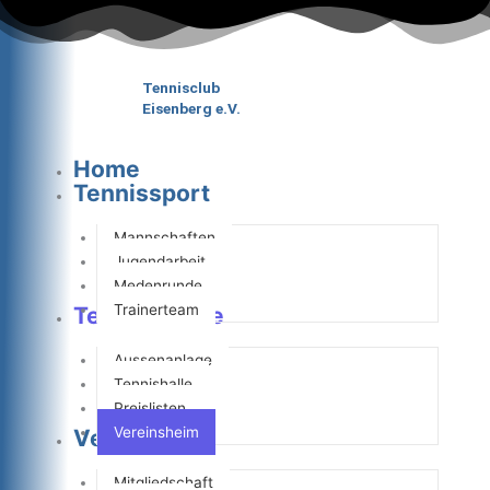
Zum
Inhalt
springen
Tennisclub
Eisenberg e.V.
Home
Tennissport
Mannschaften
Jugendarbeit
Medenrunde
Trainerteam
Tennisanlage
Aussenanlage
Tennishalle
Preislisten
Vereinsheim
Verein
Mitgliedschaft