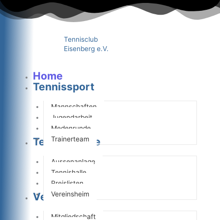
Zum
Inhalt
springen
Tennisclub
Eisenberg e.V.
Home
Tennissport
Mannschaften
Jugendarbeit
Medenrunde
Trainerteam
Tennisanlage
Aussenanlage
Tennishalle
Preislisten
Vereinsheim
Verein
Mitgliedschaft