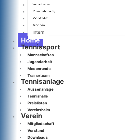
Vorstand
Downloads
Kontakt
Archiv
Intern
Home
Tennissport
Mannschaften
Jugendarbeit
Medenrunde
Trainerteam
Tennisanlage
Aussenanlage
Tennishalle
Preislisten
Vereinsheim
Verein
Mitgliedschaft
Vorstand
Downloads