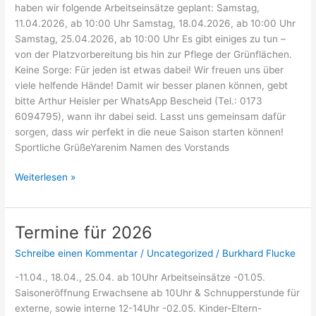
haben wir folgende Arbeitseinsätze geplant: Samstag,
11.04.2026, ab 10:00 Uhr Samstag, 18.04.2026, ab 10:00 Uhr
Samstag, 25.04.2026, ab 10:00 Uhr Es gibt einiges zu tun –
von der Platzvorbereitung bis hin zur Pflege der Grünflächen.
Keine Sorge: Für jeden ist etwas dabei! Wir freuen uns über
viele helfende Hände! Damit wir besser planen können, gebt
bitte Arthur Heisler per WhatsApp Bescheid (Tel.: 0173
6094795), wann ihr dabei seid. Lasst uns gemeinsam dafür
sorgen, dass wir perfekt in die neue Saison starten können!
Sportliche GrüßeYarenim Namen des Vorstands
Weiterlesen »
Termine für 2026
Termine
für
Schreibe einen Kommentar
/
Uncategorized
/
Burkhard Flucke
2026
-11.04., 18.04., 25.04. ab 10Uhr Arbeitseinsätze -01.05.
Saisoneröffnung Erwachsene ab 10Uhr & Schnupperstunde für
externe, sowie interne 12-14Uhr -02.05. Kinder-Eltern-