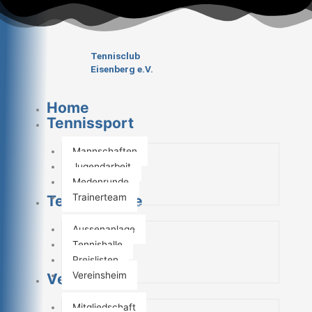
Zum
Inhalt
springen
Tennisclub
Eisenberg e.V.
Home
Tennissport
Mannschaften
Jugendarbeit
Medenrunde
Trainerteam
Tennisanlage
Aussenanlage
Tennishalle
Preislisten
Vereinsheim
Verein
Mitgliedschaft