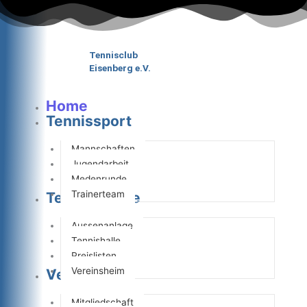
Zum
Inhalt
springen
Tennisclub
Eisenberg e.V.
Home
Tennissport
Mannschaften
Jugendarbeit
Medenrunde
Trainerteam
Tennisanlage
Aussenanlage
Tennishalle
Preislisten
Vereinsheim
Verein
Mitgliedschaft