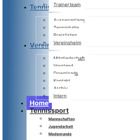
Trainerteam
Tennisanlage
Aussenanlage
Tennishalle
Preislisten
Vereinsheim
Verein
Mitgliedschaft
Vorstand
Downloads
Kontakt
Archiv
Intern
Home
Tennissport
Mannschaften
Jugendarbeit
Medenrunde