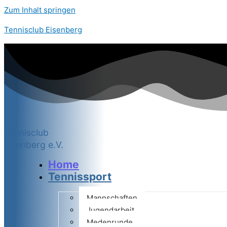
Zum Inhalt springen
Tennisclub Eisenberg
Tennisclub
Eisenberg e.V.
Home
Tennissport
Mannschaften
Jugendarbeit
Medenrunde