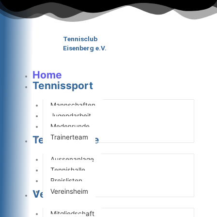
Zum
Inhalt
springen
Tennisclub
Eisenberg e.V.
Home
Tennissport
Mannschaften
Jugendarbeit
Medenrunde
Trainerteam
Tennisanlage
Aussenanlage
Tennishalle
Preislisten
Vereinsheim
Verein
Mitgliedschaft