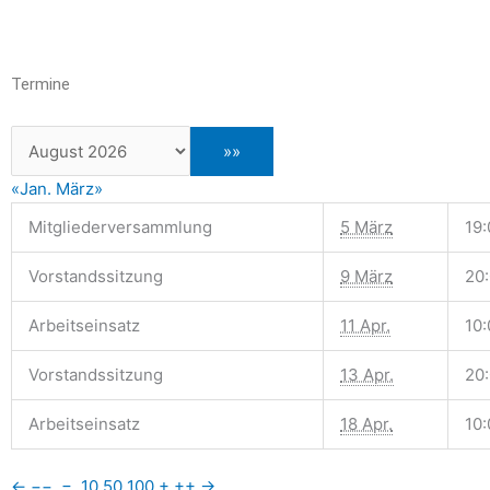
Termine
«Jan.
März»
Mitgliederversammlung
5 März
19:
Vorstandssitzung
9 März
20
Arbeitseinsatz
11 Apr.
10:
Vorstandssitzung
13 Apr.
20
Arbeitseinsatz
18 Apr.
10:
←
−−
−
10
50
100
+
++
→