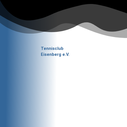
Zum
Inhalt
springen
Tennisclub
Eisenberg e.V.