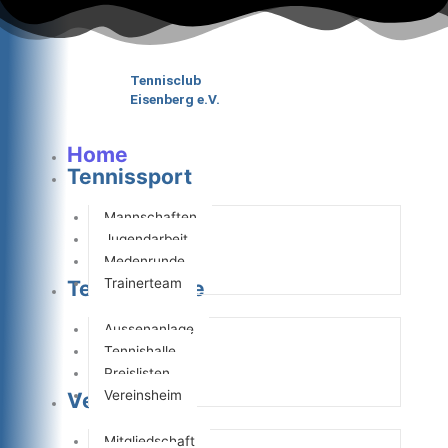
Zum
Inhalt
springen
Tennisclub
Eisenberg e.V.
Home
Tennissport
Mannschaften
Jugendarbeit
Medenrunde
Trainerteam
Tennisanlage
Aussenanlage
Tennishalle
Preislisten
Vereinsheim
Verein
Mitgliedschaft