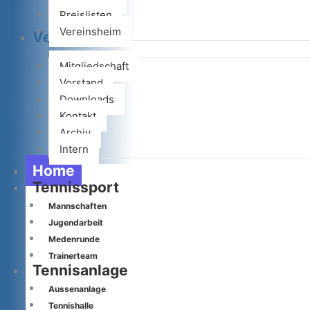
Preislisten
Vereinsheim
Verein
Mitgliedschaft
Vorstand
Downloads
Kontakt
Archiv
Intern
Home
Tennissport
Mannschaften
Jugendarbeit
Medenrunde
Trainerteam
Tennisanlage
Aussenanlage
Tennishalle