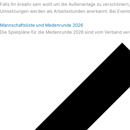
Falls Ihr kreativ sein wollt um die Außenanlage zu verschönern,
Umsetzungen werden als Arbeitsstunden anerkannt. Bei Events 
Mannschaftsliste und Medenrunde 2026
Die Spielpläne für die Medenrunde 2026 sind vom Verband veröf