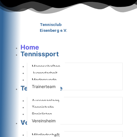
Zum
Inhalt
springen
Tennisclub
Eisenberg e.V.
Home
Tennissport
Mannschaften
Jugendarbeit
Medenrunde
Trainerteam
Tennisanlage
Aussenanlage
Tennishalle
Preislisten
Vereinsheim
Verein
Mitgliedschaft