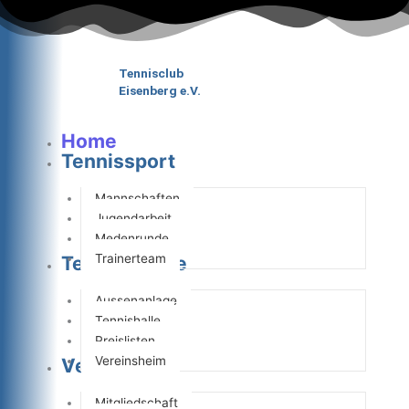
Zum
Inhalt
springen
Tennisclub
Eisenberg e.V.
Home
Tennissport
Mannschaften
Jugendarbeit
Medenrunde
Trainerteam
Tennisanlage
Aussenanlage
Tennishalle
Preislisten
Vereinsheim
Verein
Mitgliedschaft