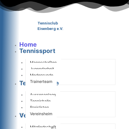
Zum
Inhalt
springen
Tennisclub
Eisenberg e.V.
Home
Tennissport
Mannschaften
Jugendarbeit
Medenrunde
Trainerteam
Tennisanlage
Aussenanlage
Tennishalle
Preislisten
Vereinsheim
Verein
Mitgliedschaft