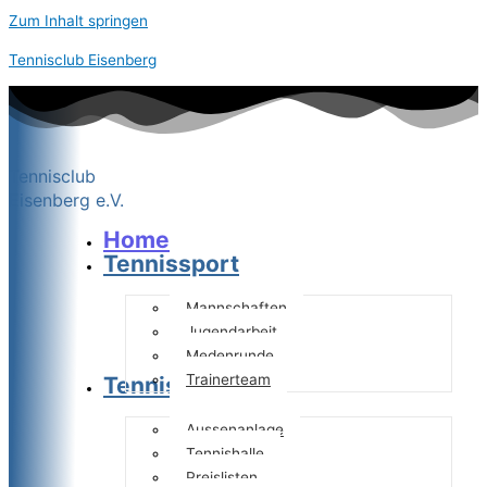
Zum Inhalt springen
Tennisclub Eisenberg
Tennisclub
Eisenberg e.V.
Home
Tennissport
Mannschaften
Jugendarbeit
Medenrunde
Trainerteam
Tennisanlage
Aussenanlage
Tennishalle
Preislisten