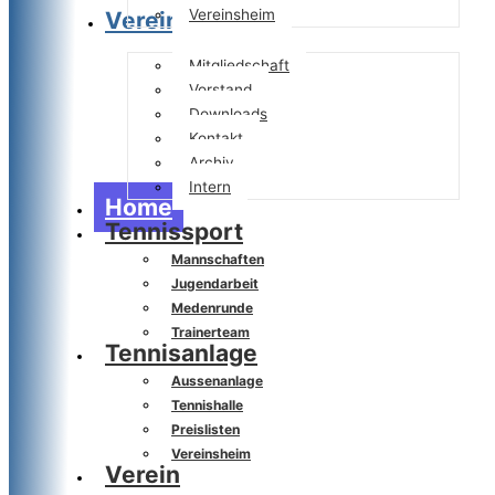
Vereinsheim
Verein
Mitgliedschaft
Vorstand
Downloads
Kontakt
Archiv
Intern
Home
Tennissport
Mannschaften
Jugendarbeit
Medenrunde
Trainerteam
Tennisanlage
Aussenanlage
Tennishalle
Preislisten
Vereinsheim
Verein