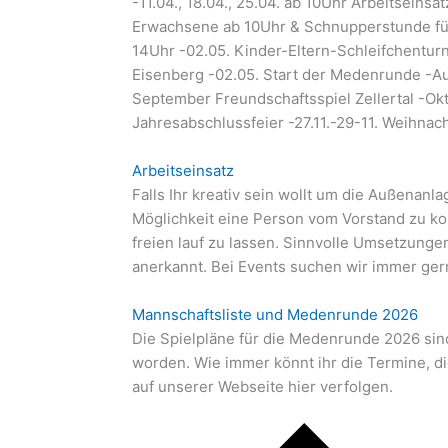
-11.04., 18.04., 25.04. ab 10Uhr Arbeitseinsä
Erwachsene ab 10Uhr & Schnupperstunde für
14Uhr -02.05. Kinder-Eltern-Schleifchenturn
Eisenberg -02.05. Start der Medenrunde -Au
September Freundschaftsspiel Zellertal -Okt
Jahresabschlussfeier -27.11.-29-11. Weihnac
Arbeitseinsatz
Falls Ihr kreativ sein wollt um die Außenanla
Möglichkeit eine Person vom Vorstand zu kon
freien lauf zu lassen. Sinnvolle Umsetzung
anerkannt. Bei Events suchen wir immer gerne
Mannschaftsliste und Medenrunde 2026
Die Spielpläne für die Medenrunde 2026 sin
worden. Wie immer könnt ihr die Termine, d
auf unserer Webseite hier verfolgen.