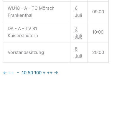
WU18 - A - TC Mörsch
6
09:00
Frankenthal
Juli
DA - A - TV 81
7
10:00
Kaiserslautern
Juli
8
Vorstandssitzung
20:00
Juli
←
−−
−
10
50
100
+
++
→