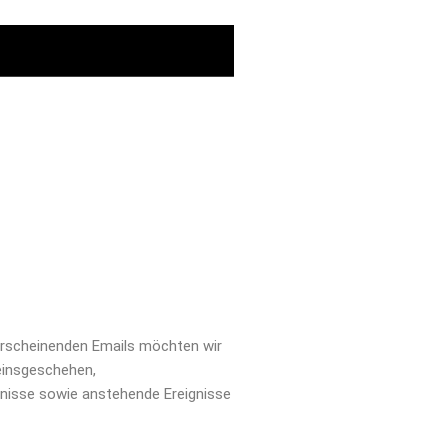
erscheinenden Emails möchten wir
einsgeschehen,
isse sowie anstehende Ereignisse