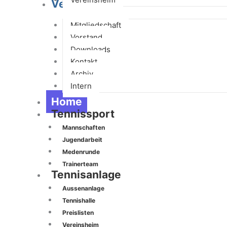
Verein
Mitgliedschaft
Vorstand
Downloads
Kontakt
Archiv
Intern
Home
Tennissport
Mannschaften
Jugendarbeit
Medenrunde
Trainerteam
Tennisanlage
Aussenanlage
Tennishalle
Preislisten
Vereinsheim