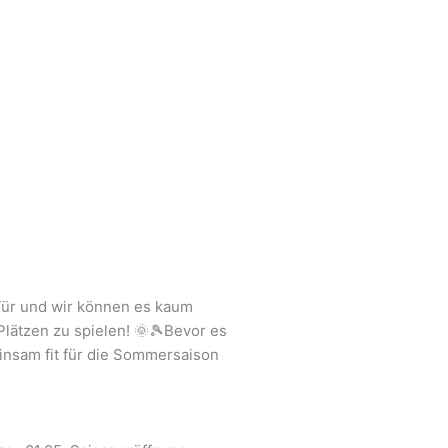
erg
Freundschaftsspiel mit
LK Doppel in
Kreisj
 Tür und wir können es kaum
Zellertal
Rockenhausen
lätzen zu spielen! 🌞🎾Bevor es
insam fit für die Sommersaison