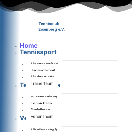
Zum
Inhalt
springen
Tennisclub
Eisenberg e.V.
Home
Tennissport
Mannschaften
Jugendarbeit
Medenrunde
Trainerteam
Tennisanlage
Aussenanlage
Tennishalle
Preislisten
Vereinsheim
Verein
Mitgliedschaft