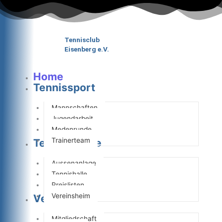
Zum
Inhalt
springen
Tennisclub
Eisenberg e.V.
Home
Tennissport
Mannschaften
Jugendarbeit
Medenrunde
Trainerteam
Tennisanlage
Aussenanlage
Tennishalle
Preislisten
Vereinsheim
Verein
Mitgliedschaft